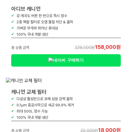
아디브 캐니언
강·계곡도 버튼 한 번으로 즉시 정수
2중 복합 필터로 오염 물질 차단 & 흡착
가벼운 무게와 뛰어난 휴대성
100% 국내 개발·생산
158,000원
229,000원
총 상품 금액
구매하기
캐니언 교체 필터
다공성 활성탄으로 유해 성분 강력 흡착
0.1㎛ 중공사막으로 세균 99.9% 제거
최대 500L 정수 가능
100% 국내 개발·생산
18,000원
20,000원
총 상품 금액